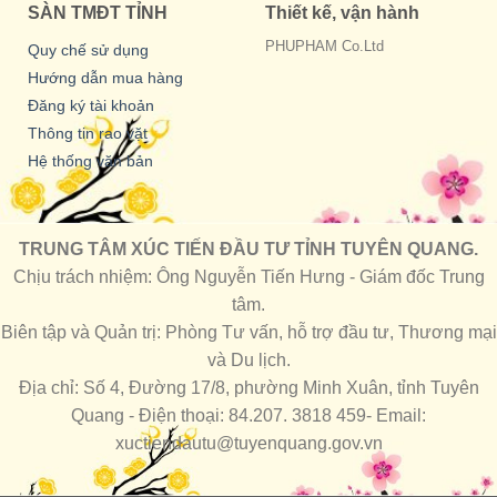
SÀN TMĐT TỈNH
Thiết kế, vận hành
PHUPHAM Co.Ltd
Quy chế sử dụng
Hướng dẫn mua hàng
Đăng ký tài khoản
Thông tin rao vặt
Hệ thống văn bản
TRUNG TÂM XÚC TIẾN ĐẦU TƯ TỈNH TUYÊN QUANG.
Chịu trách nhiệm: Ông Nguyễn Tiến Hưng - Giám đốc Trung
tâm.
Biên tập và Quản trị: Phòng Tư vấn, hỗ trợ đầu tư, Thương mại
và Du lịch.
Địa chỉ: Số 4, Đường 17/8, phường Minh Xuân, tỉnh Tuyên
Quang - Điện thoại: 84.207. 3818 459- Email:
xuctiendautu@tuyenquang.gov.vn