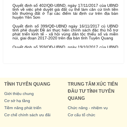
Quyết định số 402/QĐ-UBND, ngày 17/11/2017 của UBND
tỉnh về việc phê duyệt giá đất cụ thể làm căn cứ tính tiền
bồi thường đất ở Tại các điểm tái định cư trên địa bàn
huyện Yên Sơn
Quyết định số 399/QĐ-UBND ngày 16/11/2017 củ UBND
tỉnh phê duyệt Đề án thực hiện chính sách đặc thù hỗ trợ
phát triển kinh tế - xã hội vùng dân tộc thiểu số và miền
núi, giai đoạn 2017-2020 trên địa bàn tỉnh Tuyên Quang
Quyết định số 359/QĐ-UBND, ngày 19/10/2017 của UBND
tỉnh về việc phê duyệt giá đất và hệ số điều chỉnh giá đất
làm căn cứ tính tiền bồi thường giải phóng mặt bằng công
trình: Đường quản lý, vận hành (từ QL 2 vào vị trí giếng
khoan và nhà trạm bảo vệ giếng khoan) thuộc công trình
cấp nước sinh hoạt thôn 1, 2, 3, 4, 5, 6 Thống Nhất, xã
Yên Phú, huyện Hàm Yên
Quyết định số 344/QĐ-UBND ngày 30/9/2017 của UBND
tỉnh về việc phê duyệt giá đất và hệ số điều chỉnh giá đất
TỈNH TUYÊN QUANG
TRUNG TÂM XÚC TIẾN
làm căn cứ tính tiền bồi thường giải phóng mặt bằng một
ĐẦU TƯ TỈNH TUYÊN
số công trình trên địa bàn thành phố Tuyên Quang
Giới thiệu chung
QUANG
Ấn phẩm OCOP 2022
Cơ sở hạ tầng
Tiềm năng phát triển
Chức năng - nhiệm vụ
Các sản phẩm thuộc chương trình OCOP Tuyên Quang
(Chương trình mỗi xã mỗi phường một sản phẩm)
Cơ chế chính sách ưu đãi
Cơ cấu tổ chức