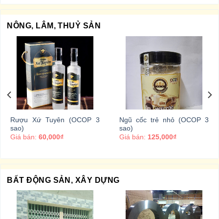
NÔNG, LÂM, THUỶ SẢN
Rượu Xứ Tuyên (OCOP 3
Ngũ cốc trẻ nhỏ (OCOP 3
sao)
sao)
Giá bán:
60,000₫
Giá bán:
125,000₫
BẤT ĐỘNG SẢN, XÂY DỰNG