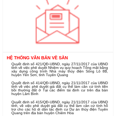
tốc độ cao có thể dùng khuấy sơn, mực in, keo,
Th7
hóa chất
Phòng Khám Đa Khoa Hồng Phong
15
Th7
Kinh nghiệm sử dụng cốc nguyệt san thế hệ mới
18
Fee2 dành cho người lần đầu sử dụng
Th6
Thiết kế cảnh quan sân vườn
16
Th5
Aqua City NovaLand Đồng Nai khu đô thị vệ tinh
14
HỆ THỐNG VĂN BẢN VỀ SÀN
mới
Th5
Quyết định số 421/QĐ-UBND, ngày 27/11/2017 của UBND
tỉnh về việc phê duyệt Nhiệm vụ quy hoạch Tổng mặt bằng
Cung cấp các thiết bị nhà bếp chính hãng, giá tốt
2
xây dựng công trình Nhà máy thủy điện Sông Lô 8B,
nhất
Th5
huyện Yên Sơn, tỉnh Tuyên Quang
Dự án căn hộ Aio City Bình Tân
Quyết định số 414/QĐ-UBND, ngày 21/11/2017 của UBND
16
Th3
tỉnh về việc phê duyệt giá đất cụ thể làm căn cứ tính tiền
bồi thường đất ở Tại các điểm tái định cư trên địa bàn
huyện Lâm Bình
Bán Nhà Biệt thự Phố Chính chủ giá rẻ
14
Th12
Quyết định số 415/QĐ-UBND, ngày 21/11/2017 của UBND
tỉnh, về việc phê duyệt giá đất cụ thể làm căn cứ tính hỗ
Vé máy bay đi Hà Nội giá rẻ nhất năm 2018 tại 24h
trợ cho các hộ di dân tác định cư Dự án thủy điện Tuyên
24
Quang trên địa bàn huyện Chiêm Hóa
Th10