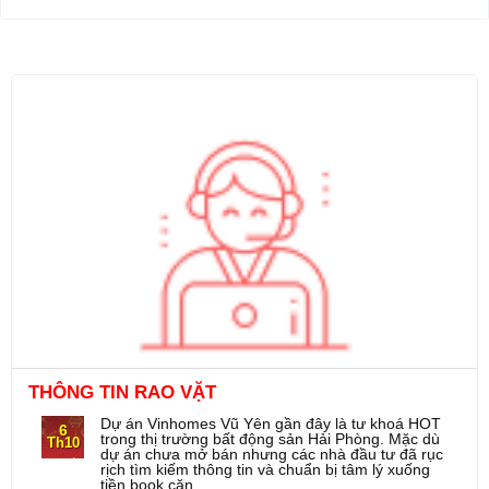
WM88 - Nhà Cái WM Casino Online uy tín hàng
9
đầu Châu Á
Th3
MỞ THẺ TÍN DỤNG VPBANK hỗ trợ khách hàng
19
tại tuyên quang
Th12
THÔNG TIN RAO VẶT
Dự án Vinhomes Vũ Yên gần đây là tư khoá HOT
6
trong thị trường bất động sản Hải Phòng. Mặc dù
Th10
dự án chưa mở bán nhưng các nhà đầu tư đã rục
rịch tìm kiếm thông tin và chuẩn bị tâm lý xuống
tiền book căn.