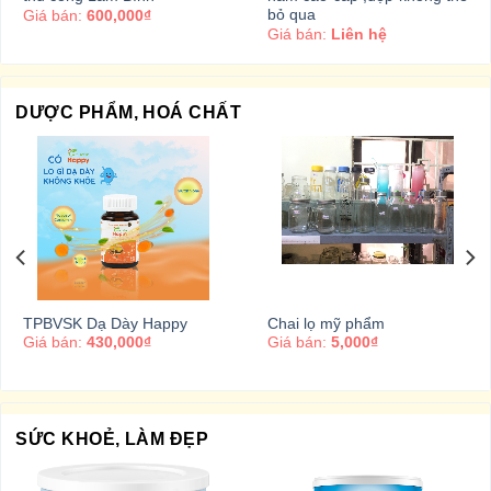
bỏ qua
Giá bán:
600,000₫
Giá bán:
Liên hệ
DƯỢC PHẨM, HOÁ CHẤT
TPBVSK Dạ Dày Happy
Chai lọ mỹ phẩm
Giá bán:
430,000₫
Giá bán:
5,000₫
SỨC KHOẺ, LÀM ĐẸP