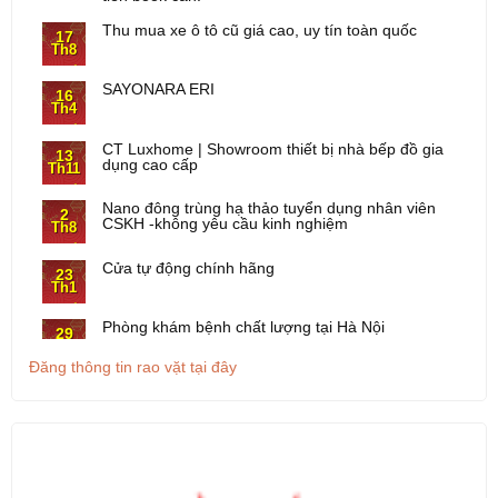
Thu mua xe ô tô cũ giá cao, uy tín toàn quốc
17
Th8
SAYONARA ERI
16
Th4
CT Luxhome | Showroom thiết bị nhà bếp đồ gia
13
dụng cao cấp
Th11
Nano đông trùng hạ thảo tuyển dụng nhân viên
2
CSKH -không yêu cầu kinh nghiệm
Th8
Cửa tự động chính hãng
23
Th1
Phòng khám bệnh chất lượng tại Hà Nội
29
Th9
Điện thoại Nokia cổ - Điện thoại cục gạch
Đăng thông tin rao vặt tại đây
9
Th9
CỔNG DÒ KIM LOẠI
8
Th9
Máy khuấy sơn công nghiệp Amix S06 khuấy với
26