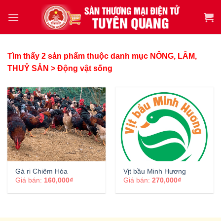
Tìm thấy 2 sản phẩm thuộc danh mục NÔNG, LÂM,
THUỶ SẢN > Động vật sống
Gà ri Chiêm Hóa
Vịt bầu Minh Hương
Giá bán:
160,000₫
Giá bán:
270,000₫