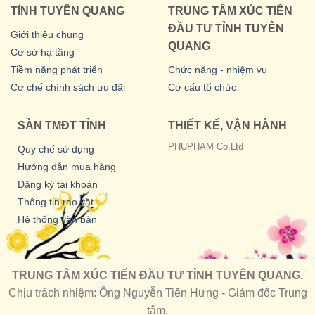
TỈNH TUYÊN QUANG
TRUNG TÂM XÚC TIẾN
ĐẦU TƯ TỈNH TUYÊN
Giới thiệu chung
QUANG
Cơ sở hạ tầng
Tiềm năng phát triển
Chức năng - nhiệm vụ
Cơ chế chính sách ưu đãi
Cơ cấu tổ chức
SÀN TMĐT TỈNH
THIẾT KẾ, VẬN HÀNH
PHUPHAM Co.Ltd
Quy chế sử dụng
Hướng dẫn mua hàng
Đăng ký tài khoản
Thông tin rao vặt
Hệ thống văn bản
TRUNG TÂM XÚC TIẾN ĐẦU TƯ TỈNH TUYÊN QUANG.
Chịu trách nhiệm: Ông Nguyễn Tiến Hưng - Giám đốc Trung
tâm.