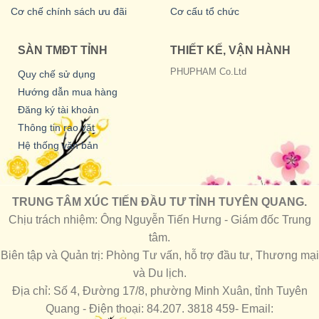
Cơ chế chính sách ưu đãi
Cơ cấu tổ chức
SÀN TMĐT TỈNH
THIẾT KẾ, VẬN HÀNH
PHUPHAM Co.Ltd
Quy chế sử dụng
Hướng dẫn mua hàng
Đăng ký tài khoản
Thông tin rao vặt
Hệ thống văn bản
TRUNG TÂM XÚC TIẾN ĐẦU TƯ TỈNH TUYÊN QUANG.
Chịu trách nhiệm: Ông Nguyễn Tiến Hưng - Giám đốc Trung
tâm.
Biên tập và Quản trị: Phòng Tư vấn, hỗ trợ đầu tư, Thương mại
và Du lịch.
Địa chỉ: Số 4, Đường 17/8, phường Minh Xuân, tỉnh Tuyên
Quang - Điện thoại: 84.207. 3818 459- Email: