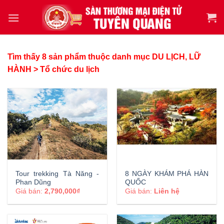
Tìm thấy 8 sản phẩm thuộc danh mục DU LỊCH, LỮ
HÀNH > Tổ chức du lịch
Tour trekking Tà Năng -
8 NGÀY KHÁM PHÁ HÀN
Phan Dũng
QUỐC
Giá bán:
2,790,000₫
Giá bán:
Liên hệ