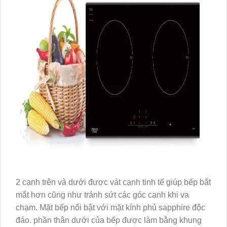
2 cạnh trên và dưới được vát cạnh tinh tế giúp bếp bắt
mắt hơn cũng như tránh sứt các góc cạnh khi va
chạm. Mặt bếp nổi bật với mặt kính phủ sapphire độc
đáo. phần thân dưới của bếp được làm bằng khung