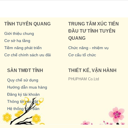
TỈNH TUYÊN QUANG
TRUNG TÂM XÚC TIẾN
ĐẦU TƯ TỈNH TUYÊN
Giới thiệu chung
QUANG
Cơ sở hạ tầng
Tiềm năng phát triển
Chức năng - nhiệm vụ
Cơ chế chính sách ưu đãi
Cơ cấu tổ chức
SÀN TMĐT TỈNH
THIẾT KẾ, VẬN HÀNH
PHUPHAM Co.Ltd
Quy chế sử dụng
Hướng dẫn mua hàng
Đăng ký tài khoản
Thông tin rao vặt
Hệ thống văn bản