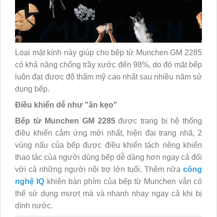
Loại mặt kính này giúp cho bêp từ Munchen GM 2285
có khả năng chống trầy xước đến 98%, do đó mặt bếp
luôn đạt được độ thẩm mỹ cao nhất sau nhiều năm sử
dụng bếp.
Điều khiển dễ như "ăn kẹo"
Bếp từ Munchen GM 2285
được trang bị hệ thống
điều khiển cảm ứng mới nhất, hiện đại trang nhã, 2
vùng nấu của bếp được điều khiển tách riêng khiến
thao tác của người dùng bếp dễ dàng hơn ngay cả đối
với cả những người nội trợ lớn tuổi. Thêm nữa
công
nghệ IQ
khiên bàn phím của bếp từ Munchen vẫn có
thể sử dụng mượt mà và nhanh nhạy ngay cả khi bị
dính nước.