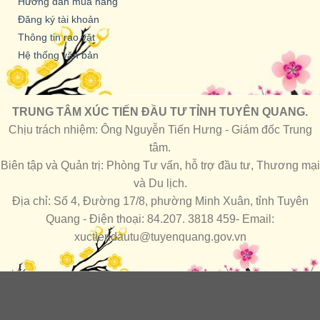
Hướng dẫn mua hàng
Đăng ký tài khoản
Thông tin rao vặt
Hệ thống văn bản
TRUNG TÂM XÚC TIẾN ĐẦU TƯ TỈNH TUYÊN QUANG.
Chịu trách nhiệm: Ông Nguyễn Tiến Hưng - Giám đốc Trung
tâm.
Biên tập và Quản trị: Phòng Tư vấn, hỗ trợ đầu tư, Thương mại
và Du lịch.
Địa chỉ: Số 4, Đường 17/8, phường Minh Xuân, tỉnh Tuyên
Quang - Điện thoại: 84.207. 3818 459- Email:
xuctiendautu@tuyenquang.gov.vn