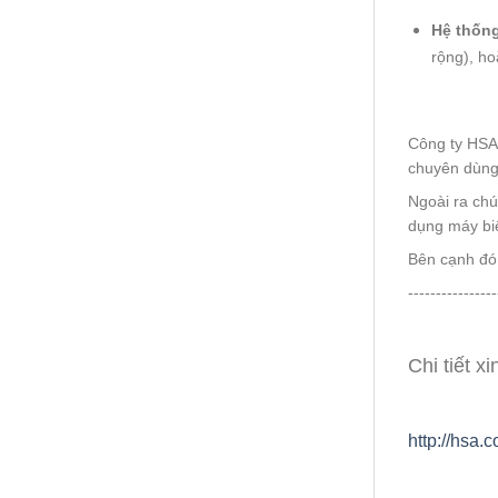
Hệ thống
rộng), ho
Công ty HSA 
chuyên dùng 
Ngoài ra chú
dụng máy biế
Bên cạnh đó 
----------------
Chi tiết x
http://hsa