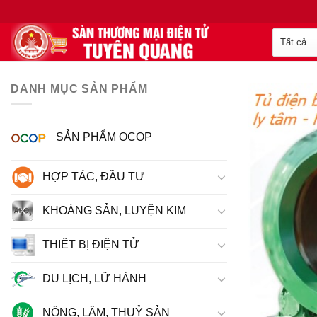
DANH MỤC SẢN PHẨM
SẢN PHẨM OCOP
HỢP TÁC, ĐẦU TƯ
KHOÁNG SẢN, LUYỆN KIM
THIẾT BỊ ĐIỆN TỬ
DU LỊCH, LỮ HÀNH
NÔNG, LÂM, THUỶ SẢN