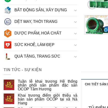
BẤT ĐỘNG SẢN, XÂY DỰNG
DỆT MAY, THỜI TRANG
DƯỢC PHẨM, HOÁ CHẤT
SỨC KHOẺ, LÀM ĐẸP
QUÀ TẶNG, TRANG SỨC
TIN TỨC - SỰ KIỆN
Tuần lễ khai trương Hệ thống
15
CHI TIẾT SẢN
phân phối sản phẩm đặc sản
Th12
OCOP Tâm Hương
Khai trương điểm giới thiệu và
12
bán sản phẩm OCOP tại xã Nà
Th12
Hang
TỦ ĐIỆN