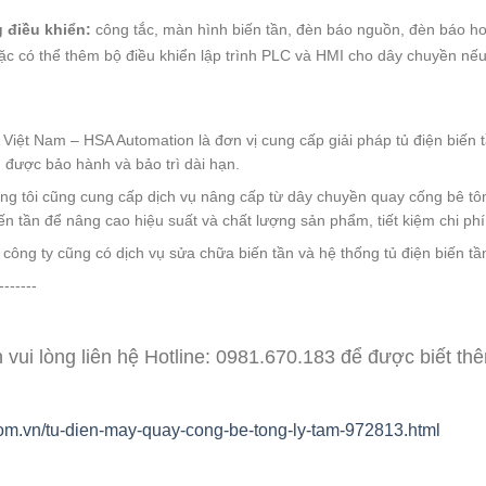
 điều khiển:
công tắc, màn hình biến tần, đèn báo nguồn, đèn báo ho
ặc có thể thêm bộ điều khiển lập trình PLC và HMI cho dây chuyền nế
Việt Nam – HSA Automation là đơn vị cung cấp giải pháp tủ điện biến tầ
được bảo hành và bảo trì dài hạn.
ng tôi cũng cung cấp dịch vụ nâng cấp từ dây chuyền quay cống bê t
n tần để nâng cao hiệu suất và chất lượng sản phẩm, tiết kiệm chi p
công ty cũng có dịch vụ sửa chữa biến tần và hệ thống tủ điện biến t
-------
in vui lòng liên hệ Hotline: 0981.670.183 để được biết thê
.com.vn/tu-dien-may-quay-cong-be-tong-ly-tam-972813.html