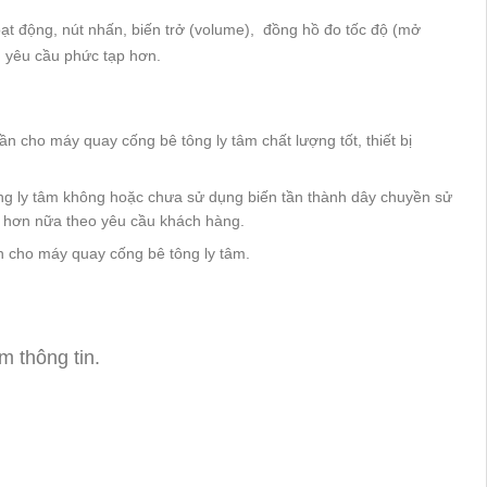
ạt động, nút nhấn, biến trở (volume), đồng hồ đo tốc độ (mở
u yêu cầu phức tạp hơn.
n cho máy quay cống bê tông ly tâm chất lượng tốt, thiết bị
ông ly tâm không hoặc chưa sử dụng biến tần thành dây chuyền sử
hí hơn nữa theo yêu cầu khách hàng.
ần cho máy quay cống bê tông ly tâm.
m thông tin.