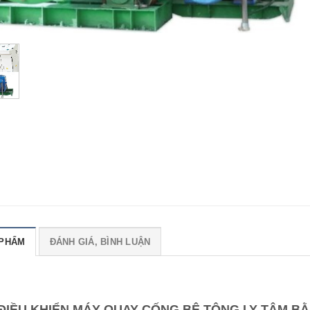
 PHẨM
ĐÁNH GIÁ, BÌNH LUẬN
 ĐIỀU KHIỂN MÁY QUAY CỐNG BÊ TÔNG LY TÂM BẰ