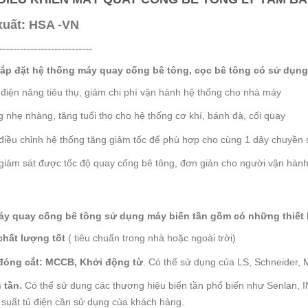
xuất: HSA -VN
---------------------------
 lắp đặt hệ thống máy quay cống bê tông, cọc bê tông có sử dụng
 điện năng tiêu thụ, giảm chi phí vận hành hệ thống cho nhà máy
 nhẹ nhàng, tăng tuổi thọ cho hệ thống cơ khí, bánh đà, cối quay
iều chỉnh hệ thống tăng giảm tốc để phù hợp cho cùng 1 dây chuyền s
giám sát được tốc độ quay cống bê tông, đơn giản cho người vận hành
y quay cống bê tông sử dụng máy biến tần gồm có những thiết b
chất lượng tốt
( tiêu chuẩn trong nhà hoặc ngoài trời)
 đóng cắt: MCCB, Khởi động từ
. Có thể sử dụng của LS, Schneider, 
 tần.
Có thể sử dụng các thương hiệu biến tần phổ biến như Senlan, IN
 suất tủ điện cần sử dụng của khách hàng.