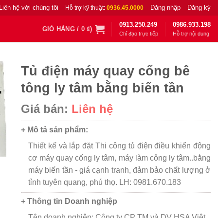
Liên hệ với chúng tôi
Đăng nhập
Đăng ký
Hỗ trợ kỹ thuật:
0936.45.0000
0913.250.249
0986.933.198
GIỎ HÀNG /
0
₫
)
Chỉ đạo trực tiếp
Hỗ trợ nội dung
Tủ điện máy quay cống bê
tông ly tâm bằng biến tần
Giá bán:
Liên hệ
+ Mô tả sản phẩm:
Thiết kế và lắp đặt Thi công tủ điện điều khiển động
cơ máy quay cống ly tâm, máy làm công ly tâm..bằng
máy biến tần - giá cạnh tranh, đảm bảo chất lượng ở
tỉnh tuyên quang, phú thọ. LH: 0981.670.183
+ Thông tin Doanh nghiệp
Tên doanh nghiệp: Công ty CP TM và DV HSA Việt