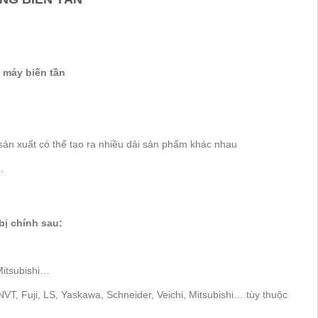
 máy biến tần
ản xuất có thể tạo ra nhiều dải sản phẩm khác nhau
.
ị chính sau:
Mitsubishi…
VT, Fuji, LS, Yaskawa, Schneider, Veichi, Mitsubishi… tùy thuộc