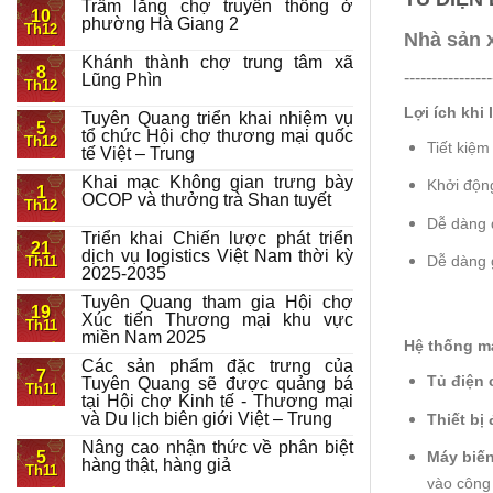
Trầm lắng chợ truyền thống ở
10
phường Hà Giang 2
Th12
Nhà sản 
Khánh thành chợ trung tâm xã
8
----------------
Lũng Phìn
Th12
Lợi ích khi
Tuyên Quang triển khai nhiệm vụ
5
tổ chức Hội chợ thương mại quốc
Th12
Tiết kiệm
tế Việt – Trung
Khai mạc Không gian trưng bày
Khởi động
1
OCOP và thưởng trà Shan tuyết
Th12
Dễ dàng đ
Triển khai Chiến lược phát triển
21
dịch vụ logistics Việt Nam thời kỳ
Dễ dàng 
Th11
2025-2035
Tuyên Quang tham gia Hội chợ
19
Xúc tiến Thương mại khu vực
Th11
miền Nam 2025
Hệ thống má
Các sản phẩm đặc trưng của
7
Tủ điện 
Tuyên Quang sẽ được quảng bá
Th11
tại Hội chợ Kinh tế - Thương mại
và Du lịch biên giới Việt – Trung
Thiết bị
Nâng cao nhận thức về phân biệt
5
Máy biến
hàng thật, hàng giả
Th11
vào công