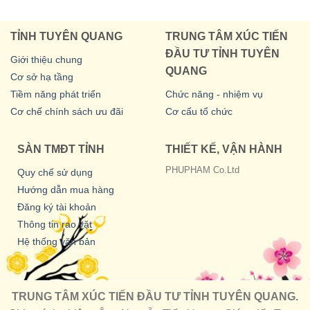
TỈNH TUYÊN QUANG
TRUNG TÂM XÚC TIẾN
ĐẦU TƯ TỈNH TUYÊN
Giới thiệu chung
QUANG
Cơ sở hạ tầng
Tiềm năng phát triển
Chức năng - nhiệm vụ
Cơ chế chính sách ưu đãi
Cơ cấu tổ chức
SÀN TMĐT TỈNH
THIẾT KẾ, VẬN HÀNH
PHUPHAM Co.Ltd
Quy chế sử dụng
Hướng dẫn mua hàng
Đăng ký tài khoản
Thông tin rao vặt
Hệ thống văn bản
TRUNG TÂM XÚC TIẾN ĐẦU TƯ TỈNH TUYÊN QUANG.