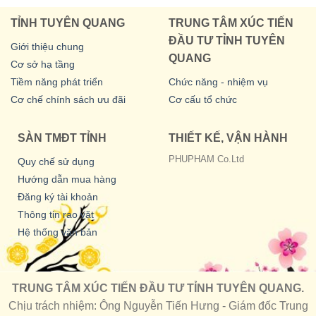
TỈNH TUYÊN QUANG
TRUNG TÂM XÚC TIẾN
ĐẦU TƯ TỈNH TUYÊN
Giới thiệu chung
QUANG
Cơ sở hạ tầng
Tiềm năng phát triển
Chức năng - nhiệm vụ
Cơ chế chính sách ưu đãi
Cơ cấu tổ chức
SÀN TMĐT TỈNH
THIẾT KẾ, VẬN HÀNH
PHUPHAM Co.Ltd
Quy chế sử dụng
Hướng dẫn mua hàng
Đăng ký tài khoản
Thông tin rao vặt
Hệ thống văn bản
TRUNG TÂM XÚC TIẾN ĐẦU TƯ TỈNH TUYÊN QUANG.
Chịu trách nhiệm: Ông Nguyễn Tiến Hưng - Giám đốc Trung