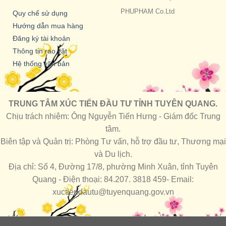
PHUPHAM Co.Ltd
Quy chế sử dụng
Hướng dẫn mua hàng
Đăng ký tài khoản
Thông tin rao vặt
Hệ thống văn bản
TRUNG TÂM XÚC TIẾN ĐẦU TƯ TỈNH TUYÊN QUANG.
Chịu trách nhiệm: Ông Nguyễn Tiến Hưng - Giám đốc Trung
tâm.
Biên tập và Quản trị: Phòng Tư vấn, hỗ trợ đầu tư, Thương mại
và Du lịch.
Địa chỉ: Số 4, Đường 17/8, phường Minh Xuân, tỉnh Tuyên
Quang - Điện thoại: 84.207. 3818 459- Email:
xuctiendautu@tuyenquang.gov.vn