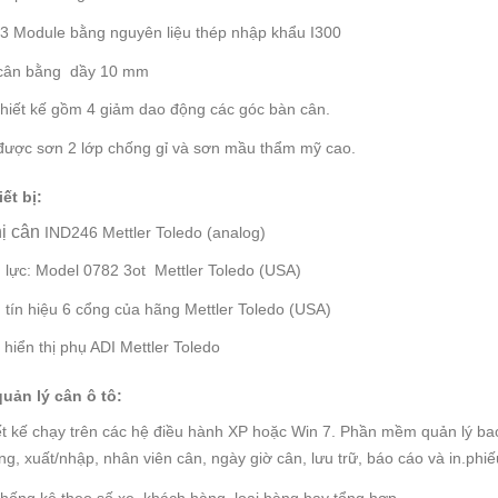
03 Module bằng nguyên liệu thép nhập khẩu
I300
cân bằng dầy 10 mm
thiết kế gồm 4 giảm dao động các góc bàn cân.
được sơn 2 lớp chống gỉ và sơn mầu thẩm mỹ cao.
iết bị:
hị cân
IND246 Mettler Toledo (analog)
 lực: Model 0782 3ot Mettler Toledo (USA)
tín hiệu 6 cổng của hãng Mettler Toledo (USA)
hiển thị phụ ADI Mettler Toledo
uản lý cân ô tô:
́t kế chạy trên các hệ điều hành XP hoặc Win 7. Phần mềm quản lý bao
ng, xuất/nhập, nhân viên cân, ngày giờ cân, lưu trữ, báo cáo và in.phi
thống kê theo số xe, khách hàng, loại hàng hay tổng hợp