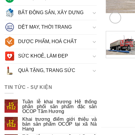
BẤT ĐỘNG SẢN, XÂY DỰNG
DỆT MAY, THỜI TRANG
DƯỢC PHẨM, HOÁ CHẤT
SỨC KHOẺ, LÀM ĐẸP
QUÀ TẶNG, TRANG SỨC
TIN TỨC - SỰ KIỆN
Tuần lễ khai trương Hệ thống
15
phân phối sản phẩm đặc sản
Th12
OCOP Tâm Hương
Khai trương điểm giới thiệu và
12
bán sản phẩm OCOP tại xã Nà
Th12
Hang