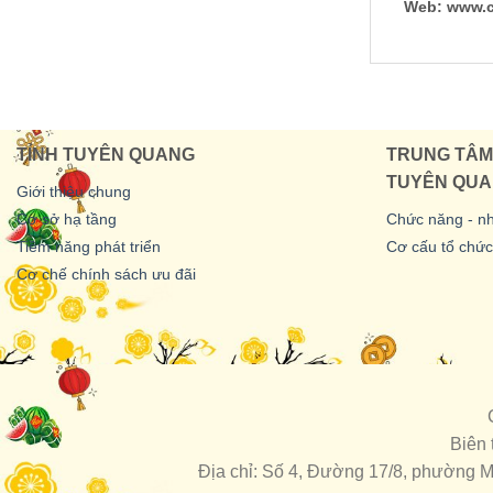
Web: www.c
TỈNH TUYÊN QUANG
TRUNG TÂM 
TUYÊN QU
Giới thiệu chung
Cơ sở hạ tầng
Chức năng - n
Tiềm năng phát triển
Cơ cấu tổ chức
Cơ chế chính sách ưu đãi
Biên 
Địa chỉ: Số 4, Đường 17/8, phường M