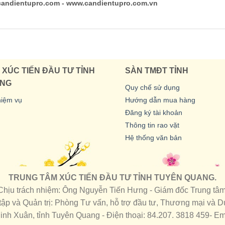
andientupro.com - www.candientupro.com.vn
XÚC TIẾN ĐẦU TƯ TỈNH
SÀN TMĐT TỈNH
ANG
Quy chế sử dụng
hiệm vụ
Hướng dẫn mua hàng
Đăng ký tài khoản
Thông tin rao vặt
Hệ thống văn bản
TRUNG TÂM XÚC TIẾN ĐẦU TƯ TỈNH TUYÊN QUANG.
Chịu trách nhiệm: Ông Nguyễn Tiến Hưng - Giám đốc Trung tâm
tập và Quản trị: Phòng Tư vấn, hỗ trợ đầu tư, Thương mại và Du
inh Xuân, tỉnh Tuyên Quang - Điện thoại: 84.207. 3818 459- E