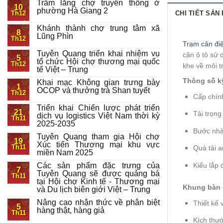
Trầm lắng chợ truyền thống ở
10
phường Hà Giang 2
CHI TIẾT SẢN
Th12
Khánh thành chợ trung tâm xã
8
Lũng Phìn
Th12
Trạm cân điệ
Tuyên Quang triển khai nhiệm vụ
cân ô tô sử 
5
tổ chức Hội chợ thương mại quốc
Th12
khe về môi 
tế Việt – Trung
Thông số ky
Khai mạc Không gian trưng bày
1
OCOP và thưởng trà Shan tuyết
Th12
Cấp chí
Triển khai Chiến lược phát triển
21
Tải trọn
dịch vụ logistics Việt Nam thời kỳ
Th11
2025-2035
Bước nhà
Tuyên Quang tham gia Hội chợ
19
Xúc tiến Thương mại khu vực
Th11
Quá tải 
miền Nam 2025
Kiểu lắp
Các sản phẩm đặc trưng của
7
Tuyên Quang sẽ được quảng bá
Th11
tại Hội chợ Kinh tế - Thương mại
Khung bàn 
và Du lịch biên giới Việt – Trung
Nâng cao nhận thức về phân biệt
Thiết kế
5
hàng thật, hàng giả
Th11
Kích thư