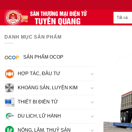
DANH MỤC SẢN PHẨM
SẢN PHẨM OCOP
HỢP TÁC, ĐẦU TƯ
KHOÁNG SẢN, LUYỆN KIM
THIẾT BỊ ĐIỆN TỬ
DU LỊCH, LỮ HÀNH
NÔNG, LÂM, THUỶ SẢN