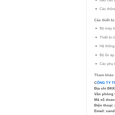
Các thông 
Các thiết b
Bộ máy tí
Thiết bị
Hệ thống 
Bộ ổn áp
Các phụ k
Tham khảo t
C
ÔNG TY T
Địa chỉ ĐKK
Văn phòng G
Mã số doan
Điện thoại:
Email: can