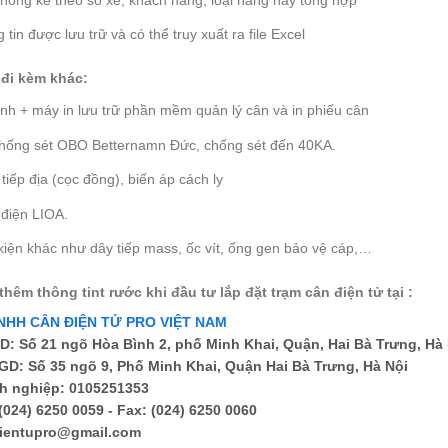
tin được lưu trữ và có thể truy xuất ra file Excel
ị đi kèm khác:
nh + máy in lưu trữ phần mềm quản lý cân và in phiếu cân
 chống sét OBO Betternamn Đức, chống sét đến 40KA.
tiếp địa (cọc đồng), biến áp cách ly
 điện LIOA.
iện khác như dây tiếp mass, ốc vít, ống gen bảo vệ cáp,…
hêm thông tint rước khi đầu tư lắp đặt trạm cân điện tử tại :
NHH CÂN ĐIỆN TỬ PRO VIỆT NAM
D: Số 21 ngõ Hòa Bình 2, phố Minh Khai, Quận, Hai Bà Trưng, Hà
D: Số 35 ngõ 9, Phố Minh Khai, Quận Hai Bà Trưng, Hà Nội
h nghiệp: 0105251353
 (024) 6250 0059 - Fax: (024) 6250 0060
dientupro@gmail.com