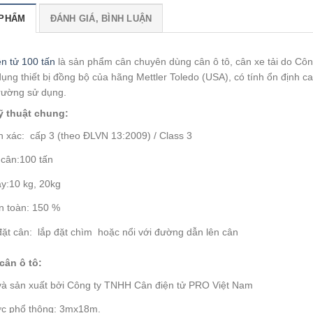
 PHẨM
ĐÁNH GIÁ, BÌNH LUẬN
n tử 100 tấn
là sản phẩm cân chuyên dùng cân ô tô, cân xe tải do Côn
dụng thiết bị đồng bộ của hãng Mettler Toledo (USA), có tính ổn định
trường sử dụng.
̃ thuật chung:
nh xác: cấp 3 (theo ĐLVN 13:2009) / Class 3
g cân:100 tấn
y:10 kg, 20kg
an toàn: 150 %
 đặt cân: lắp đặt chìm hoặc nổi với đường dẫn lên cân
cân ô tô:
 và sản xuất bởi Công ty TNHH Cân điện tử PRO Việt Nam
ớc phổ thông: 3mx18m.