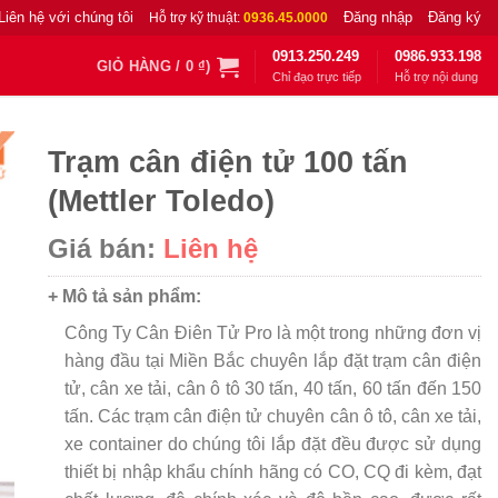
Liên hệ với chúng tôi
Đăng nhập
Đăng ký
Hỗ trợ kỹ thuật:
0936.45.0000
0913.250.249
0986.933.198
GIỎ HÀNG /
0
₫
)
Chỉ đạo trực tiếp
Hỗ trợ nội dung
Trạm cân điện tử 100 tấn
(Mettler Toledo)
Giá bán:
Liên hệ
+ Mô tả sản phẩm:
Công Ty Cân Điên Tử Pro là một trong những đơn vị
hàng đầu tại Miền Bắc chuyên lắp đặt trạm cân điện
tử, cân xe tải, cân ô tô 30 tấn, 40 tấn, 60 tấn đến 150
tấn. Các trạm cân điện tử chuyên cân ô tô, cân xe tải,
xe container do chúng tôi lắp đặt đều được sử dụng
thiết bị nhập khẩu chính hãng có CO, CQ đi kèm, đạt