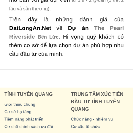
từ 1.9 - 2 tỷ/căn (1 trệt 2
.
lầu và sân thượng)
Trên đây là những đánh giá của
DatLongAn.Net
về
Dự án
The Pearl
Riverside
. Hi vọng quý khách có
Bến Lức
thêm cơ sở để lựa chọn dự án phù hợp nhu
cầu đầu tư của mình.
TỈNH TUYÊN QUANG
TRUNG TÂM XÚC TIẾN
ĐẦU TƯ TỈNH TUYÊN
Giới thiệu chung
QUANG
Cơ sở hạ tầng
Tiềm năng phát triển
Chức năng - nhiệm vụ
Cơ chế chính sách ưu đãi
Cơ cấu tổ chức