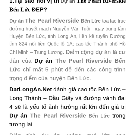
1.Tại sao nói vị trí
The Pearl Riverside
Dự án
Bến Lức
ĐẸP?
The Pearl Riverside
Dự án
Bến Lức
tọa lạc trục
đường huyết mạch Nguyễn Văn Tuôi, ngay trung tâm
Huyện Bến Lức, tỉnh Long An, liền kề tuyến Đường
tỉnh 824 nối liền Quốc lộ 1A; cao tốc Thành phố Hồ
.
Điểm cộng dự án là cư
Chí Minh – Trung Lương
dân của
Dự án
The Pearl Riverside
Bến
Lức
chỉ mất 5 phút để đến các công trình
trọng điểm của huyện Bến Lức.
DatLongAn.Net
đánh giá cao tốc Bến Lức –
Long Thành – Dầu Giây và đường vành đai
4 sẽ là yếu tố ảnh hưởng rất lớn đến giá trị
Dự án
The Pearl Riverside
trong
Bến Lức
tương lai.