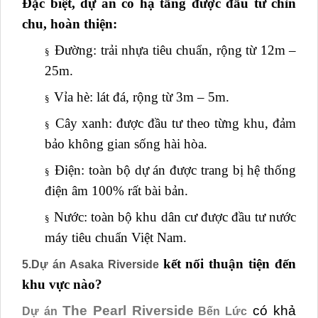
Đặc biệt, dự án có hạ tầng được đầu tư chỉn
chu, hoàn thiện:
Đường: trải nhựa tiêu chuẩn, rộng từ 12m –
§
25m.
Vỉa hè: lát đá, rộng từ 3m – 5m.
§
Cây xanh: được đầu tư theo từng khu, đảm
§
bảo không gian sống hài hòa.
Điện: toàn bộ dự án được trang bị hệ thống
§
điện âm 100% rất bài bản.
Nước: toàn bộ khu dân cư được đầu tư nước
§
máy tiêu chuẩn Việt Nam.
kết nối thuận tiện đến
5.Dự án Asaka Riverside
khu vực nào?
The Pearl Riverside
có khả
Dự án
Bến Lức