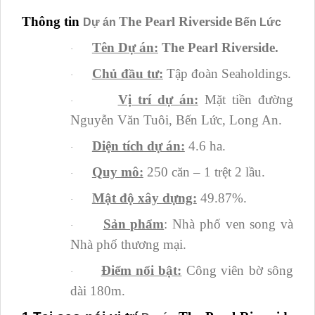
Thông tin
The Pearl Riverside
Dự án
Bến Lức
Tên Dự án:
The Pearl Riverside.
·
Chủ đầu tư:
Tập đoàn Seaholdings.
·
Vị trí dự án:
Mặt tiền đường
·
Nguyễn Văn Tuôi, Bến Lức, Long An.
Diện tích dự án:
4.6 ha.
·
Quy mô:
250 căn – 1 trệt 2 lầu.
·
Mật độ xây dựng:
49.87%.
·
Sản phẩm
: Nhà phố ven song và
·
Nhà phố thương mại.
Điểm nổi bật:
Công viên bờ sông
·
dài 180m.