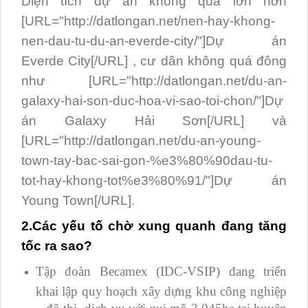
Diện tích dự án không quá lớn hơn
[URL="http://datlongan.net/nen-hay-khong-
nen-dau-tu-du-an-everde-city/"]Dự án
Everde City[/URL] , cư dân không quá đông
như [URL="http://datlongan.net/du-an-
galaxy-hai-son-duc-hoa-vi-sao-toi-chon/"]Dự
án Galaxy Hải Sơn[/URL] và
[URL="http://datlongan.net/du-an-young-
town-tay-bac-sai-gon-%e3%80%90dau-tu-
tot-hay-khong-tot%e3%80%91/"]Dự án
Young Town[/URL].
2.Các yếu tố chờ xung quanh đang tăng
tốc ra sao?
Tập đoàn Becamex (IDC-VSIP) đang triển
khai lập quy hoạch xây dựng khu công nghiệp
– đô thị- dịch vụ với qui mô 3.045ha tại huyện