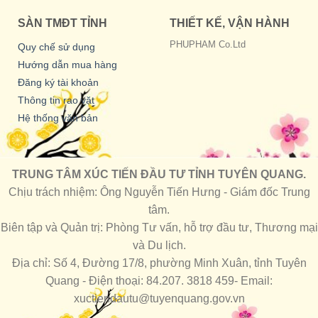
SÀN TMĐT TỈNH
THIẾT KẾ, VẬN HÀNH
PHUPHAM Co.Ltd
Quy chế sử dụng
Hướng dẫn mua hàng
Đăng ký tài khoản
Thông tin rao vặt
Hệ thống văn bản
TRUNG TÂM XÚC TIẾN ĐẦU TƯ TỈNH TUYÊN QUANG.
Chịu trách nhiệm: Ông Nguyễn Tiến Hưng - Giám đốc Trung
tâm.
Biên tập và Quản trị: Phòng Tư vấn, hỗ trợ đầu tư, Thương mại
và Du lịch.
Địa chỉ: Số 4, Đường 17/8, phường Minh Xuân, tỉnh Tuyên
Quang - Điện thoại: 84.207. 3818 459- Email:
xuctiendautu@tuyenquang.gov.vn