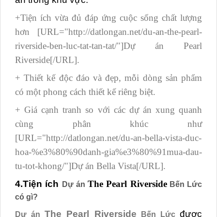
+Tiện ích vừa đủ đáp ứng cuộc sống chất lượng
hơn [URL="http://datlongan.net/du-an-the-pearl-
riverside-ben-luc-tat-tan-tat/"]Dự án Pearl
Riverside[/URL].
+ Thiết kế độc đáo và đẹp, mỗi dòng sản phẩm
có một phong cách thiết kế riêng biệt.
+ Giá cạnh tranh so với các dự án xung quanh
cùng phân khúc như
[URL="http://datlongan.net/du-an-bella-vista-duc-
hoa-%e3%80%90danh-gia%e3%80%91mua-dau-
tu-tot-khong/"]Dự án Bella Vista[/URL].
4.Tiện ích
The Pearl Riverside
Dự án
Bến Lức
có gì?
The Pearl Riverside
được
Dự án
Bến Lức