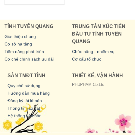
TỈNH TUYÊN QUANG
TRUNG TÂM XÚC TIẾN
ĐẦU TƯ TỈNH TUYÊN
Giới thiệu chung
QUANG
Cơ sở hạ tầng
Tiềm năng phát triển
Chức năng - nhiệm vụ
Cơ chế chính sách ưu đãi
Cơ cấu tổ chức
SÀN TMĐT TỈNH
THIẾT KẾ, VẬN HÀNH
PHUPHAM Co.Ltd
Quy chế sử dụng
Hướng dẫn mua hàng
Đăng ký tài khoản
Thông tin rao vặt
Hệ thống văn bản