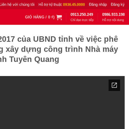
Liên hệ với chúng tôi
Đăng nhập
Đăng ký
Hỗ trợ kỹ thuật:
0936.45.0000
0913.250.249
0986.933.198
GIỎ HÀNG /
0
₫
)
Chỉ đạo trực tiếp
Hỗ trợ nội dung
2017 của UBND tỉnh về việc phê
g xây dựng công trình Nhà máy
ỉnh Tuyên Quang