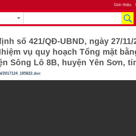
Giới thiệu
định số 421/QĐ-UBND, ngày 27/11/
Nhiệm vụ quy hoạch Tổng mặt bằn
iện Sông Lô 8B, huyện Yên Sơn, t
/2017124_185822.doc