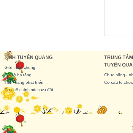
TỈNH TUYÊN QUANG
TRUNG TÂM 
TUYÊN QU
Giới thiệu chung
Cơ sở hạ tầng
Chức năng - n
Tiềm năng phát triển
Cơ cấu tổ chức
Cơ chế chính sách ưu đãi