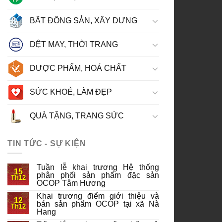
BẤT ĐỘNG SẢN, XÂY DỰNG
DỆT MAY, THỜI TRANG
DƯỢC PHẨM, HOÁ CHẤT
SỨC KHOẺ, LÀM ĐẸP
QUÀ TẶNG, TRANG SỨC
TIN TỨC - SỰ KIỆN
Tuần lễ khai trương Hệ thống
15
phân phối sản phẩm đặc sản
Th12
OCOP Tâm Hương
Khai trương điểm giới thiệu và
12
bán sản phẩm OCOP tại xã Nà
Th12
Hang