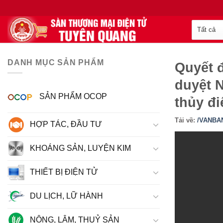
DANH MỤC SẢN PHẨM
Quyết 
duyệt 
SẢN PHẨM OCOP
thủy đ
Tải về:
/VANBAN
HỢP TÁC, ĐẦU TƯ
KHOÁNG SẢN, LUYỆN KIM
THIẾT BỊ ĐIỆN TỬ
DU LỊCH, LỮ HÀNH
NÔNG, LÂM, THUỶ SẢN