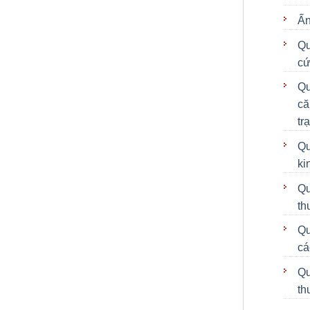
Ấ
Qu
cứ
Qu
că
tr
Qu
ki
Qu
th
Qu
cá
Qu
th