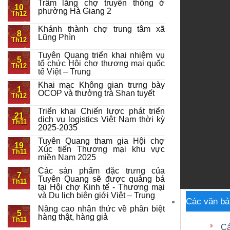
Trầm lắng chợ truyền thống ở
10
phường Hà Giang 2
Th12
Khánh thành chợ trung tâm xã
8
Lũng Phìn
Th12
Tuyên Quang triển khai nhiệm vụ
5
tổ chức Hội chợ thương mại quốc
Th12
tế Việt – Trung
Khai mạc Không gian trưng bày
1
OCOP và thưởng trà Shan tuyết
Th12
Triển khai Chiến lược phát triển
21
dịch vụ logistics Việt Nam thời kỳ
Th11
2025-2035
Tuyên Quang tham gia Hội chợ
19
Xúc tiến Thương mại khu vực
Th11
miền Nam 2025
Các sản phẩm đặc trưng của
7
Tuyên Quang sẽ được quảng bá
Th11
tại Hội chợ Kinh tế - Thương mại
và Du lịch biên giới Việt – Trung
Các văn bả
Nâng cao nhận thức về phân biệt
5
hàng thật, hàng giả
Th11
Cá