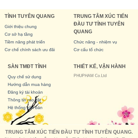
TỈNH TUYÊN QUANG
TRUNG TÂM XÚC TIẾN
ĐẦU TƯ TỈNH TUYÊN
Giới thiệu chung
QUANG
Cơ sở hạ tầng
Tiềm năng phát triển
Chức năng - nhiệm vụ
Cơ chế chính sách ưu đãi
Cơ cấu tổ chức
SÀN TMĐT TỈNH
THIẾT KẾ, VẬN HÀNH
PHUPHAM Co.Ltd
Quy chế sử dụng
Hướng dẫn mua hàng
Đăng ký tài khoản
Thông tin rao vặt
Hệ thống văn bản
TRUNG TÂM XÚC TIẾN ĐẦU TƯ TỈNH TUYÊN QUANG.