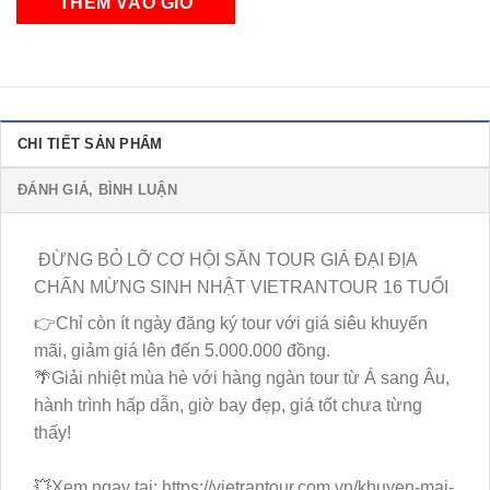
CHI TIẾT SẢN PHẨM
ĐÁNH GIÁ, BÌNH LUẬN
ĐỪNG BỎ LỠ CƠ HỘI SĂN TOUR GIÁ ĐẠI ĐỊA
CHẤN MỪNG SINH NHẬT VIETRANTOUR 16 TUỔI
👉Chỉ còn ít ngày đăng ký tour với giá siêu khuyến
mãi, giảm giá lên đến 5.000.000 đồng.
🌴Giải nhiệt mùa hè với hàng ngàn tour từ Á sang Âu,
hành trình hấp dẫn, giờ bay đẹp, giá tốt chưa từng
thấy!
💥Xem ngay tại: https://vietrantour.com.vn/khuyen-mai-