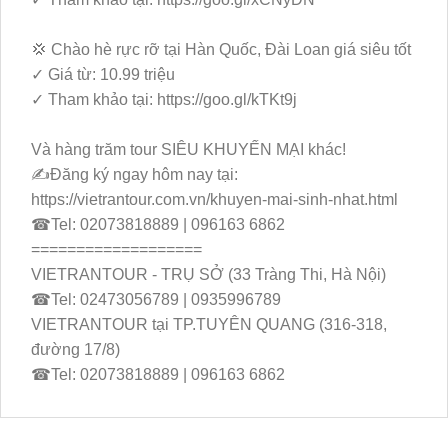
💢 Chào hè rực rỡ tại Hàn Quốc, Đài Loan giá siêu tốt
✓ Giá từ: 10.99 triệu
✓ Tham khảo tại: https://goo.gl/kTKt9j
Và hàng trăm tour SIÊU KHUYẾN MẠI khác!
✍️Đăng ký ngay hôm nay tại:
https://vietrantour.com.vn/khuyen-mai-sinh-nhat.html
☎Tel: 02073818889 | 096163 6862
===================
VIETRANTOUR - TRỤ SỞ (33 Tràng Thi, Hà Nội)
☎Tel: 02473056789 | 0935996789
VIETRANTOUR tại TP.TUYÊN QUANG (316-318,
đường 17/8)
☎Tel: 02073818889 | 096163 6862