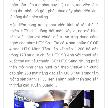
nhân dân tiếp tục phát huy hiệu quả, tạo việc làm,
tăng thu nhập và góp phần thúc đẩy phát triển kinh
tế nông thôn bền vững.
Một điểm sáng trong phát triển kinh tế tập thể là
nhiều HTX chủ động đổi mới, xây dựng mô hình
sản xuất gắn với chuỗi giá trị và ứng dụng công
nghệ cao như: HTX Sơn Trà có 4 sản phẩm OCOP
4 sao; HTX Minh Tâm liên kết trên 1.200 hộ dân
trồng 170 ha dưa chuột; HTX Sử Anh với chuỗi sản
xuất chè đạt tiêu chuẩn ISO; HTX Sáng Nhung phát
triển mô hình chăn nuôi lợn theo VietGAHP, cung
cấp gần 250 mặt hàng đặc sản OCOP tại Trung tâm
Nông sản xanh; HTX Tiến Thành phát triển đặc sản
thịt trâu khô Tuyên Quang…