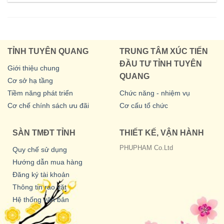
TỈNH TUYÊN QUANG
TRUNG TÂM XÚC TIẾN
ĐẦU TƯ TỈNH TUYÊN
Giới thiệu chung
QUANG
Cơ sở hạ tầng
Tiềm năng phát triển
Chức năng - nhiệm vụ
Cơ chế chính sách ưu đãi
Cơ cấu tổ chức
SÀN TMĐT TỈNH
THIẾT KẾ, VẬN HÀNH
PHUPHAM Co.Ltd
Quy chế sử dụng
Hướng dẫn mua hàng
Đăng ký tài khoản
Thông tin rao vặt
Hệ thống văn bản