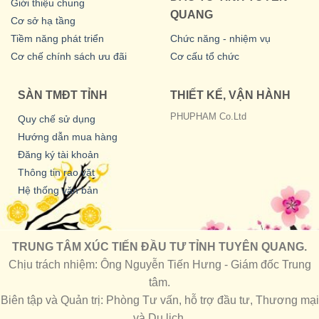
Giới thiệu chung
QUANG
Cơ sở hạ tầng
Tiềm năng phát triển
Chức năng - nhiệm vụ
Cơ chế chính sách ưu đãi
Cơ cấu tổ chức
SÀN TMĐT TỈNH
THIẾT KẾ, VẬN HÀNH
PHUPHAM Co.Ltd
Quy chế sử dụng
Hướng dẫn mua hàng
Đăng ký tài khoản
Thông tin rao vặt
Hệ thống văn bản
TRUNG TÂM XÚC TIẾN ĐẦU TƯ TỈNH TUYÊN QUANG.
Chịu trách nhiệm: Ông Nguyễn Tiến Hưng - Giám đốc Trung
tâm.
Biên tập và Quản trị: Phòng Tư vấn, hỗ trợ đầu tư, Thương mại
và Du lịch.